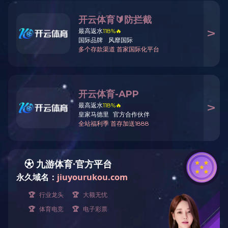
当前位置：
首页
>
新闻动态
刀轴焊接
发布时间：20
刀轴作为
度不达标
格率，更会.
了解详情>>