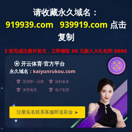
欢迎访问开云手机站登入！
焊接专机 机
客户应用：农业,
网站首页
关于我们
产品中